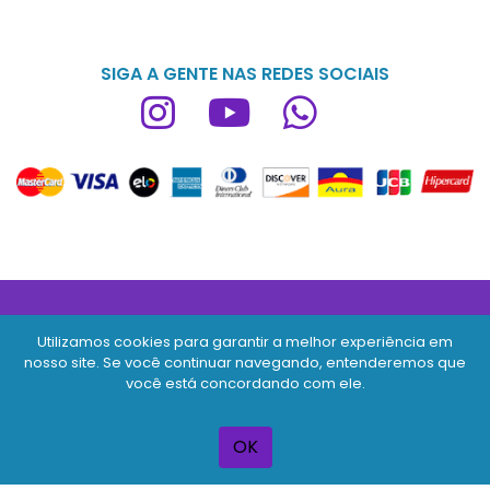
SIGA A GENTE NAS REDES SOCIAIS
Utilizamos cookies para garantir a melhor experiência em
Copyright © 2026
nosso site. Se você continuar navegando, entenderemos que
você está concordando com ele.
MPB CONSULTORIA E SERVICOS LTDA
CNPJ 49.682.573/0001-31
OK
Todos os direitos reservados
Desenvolvido por
TUTOR